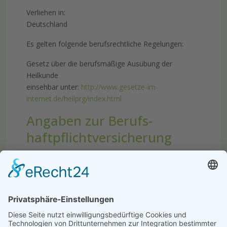
Verliehen in:
Deutschland
Es gelten folgende berufsrechtliche Regelungen:
Gesetz über die berufsmäßige Ausübung der
Heilkunde
einsehbar unter:
http://www.gesetze-im-
internet.de/heilprg/index.html
Angaben zur Berufs­
haftpflicht­versicherung
Name und Sitz des Versicherers:
Die Continentale
www.continentale.de
Geltungsraum der Versicherung:
Deutschland