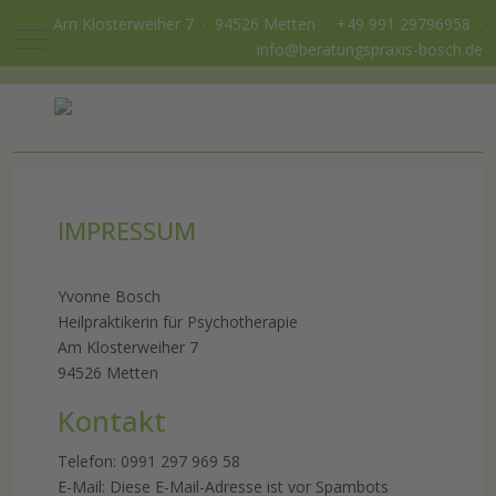
Am Klosterweiher 7 · 94526 Metten ·
+49 991 29796958
·
Mobile Menu Toggle
info@beratungspraxis-bosch.de
IMPRESSUM
Yvonne Bosch
Heilpraktikerin für Psychotherapie
Am Klosterweiher 7
94526 Metten
Kontakt
Telefon: 0991 297 969 58
E-Mail:
Diese E-Mail-Adresse ist vor Spambots