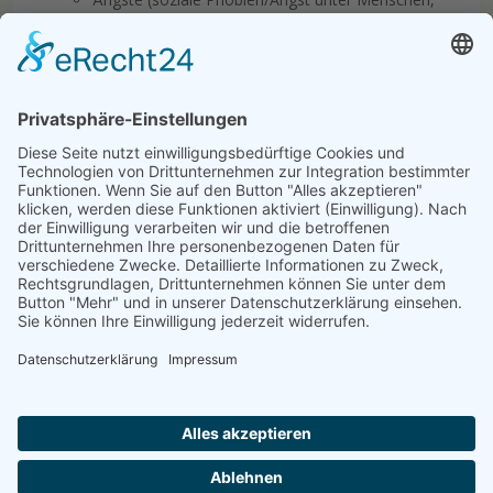
Höhen-, Platzangst, Angst auf öffentlichen
Plätzen, Phobien usw.)
Zwänge und Zwangsverhalten
Depressive Verstimmung (nichts macht Freude,
der Alltag scheint immer schwerer zu
bewältigen)
Beziehungskonflikte (z. B. Konflikte mit
Arbeitgebern, Kindern, Partner)
Überlastungs- und Überforderungssituationen,
Burnout
Bewältigung von Verlusten, Trauer und
belastenden Lebenssituationen (z. B. Trennung)
psychosomatische Beschwerden
Schlafstörungen
Essstörungen (z. B. Bulimie, Magersucht,
Esssucht)