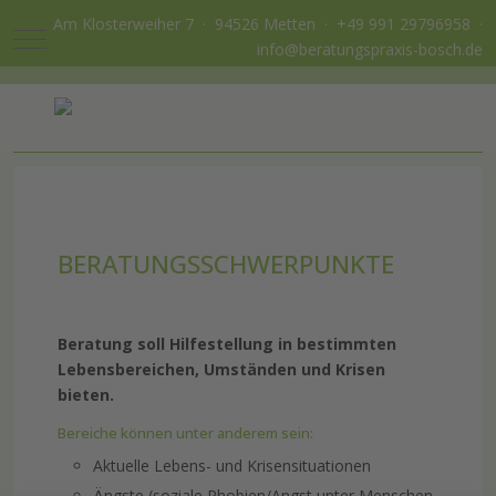
Am Klosterweiher 7 · 94526 Metten ·
+49 991 29796958
·
Mobile Menu Toggle
info@beratungspraxis-bosch.de
BERATUNGSSCHWERPUNKTE
Beratung soll Hilfestellung in bestimmten
Lebensbereichen, Umständen und Krisen
bieten.
Bereiche können unter anderem sein:
Aktuelle Lebens- und Krisensituationen
Ängste (soziale Phobien/Angst unter Menschen,